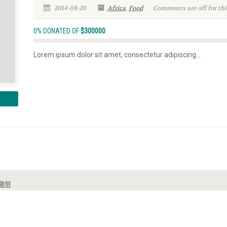
2014-08-20
Africa
,
Food
Comments are off for thi
0% DONATED OF
$300000
Lorem ipsum dolor sit amet, consectetur adipiscing...
聲明