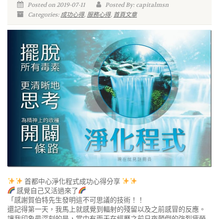
Posted on 2019-07-11
Posted By: capitalmsn
Categories:
成功心得
,
服務心得
,
首頁文章
首都中心淨化程式成功心得分享
感覺自己又活過來了
「感謝賀伯特先生發明這不可思議的技術！！
還記得第一天，我馬上就感覺到輻射的殘留以及之前感冒的反應。
讓我印象最深刻的是，當中有兩天在經歷之前日夜顛倒的強烈疲勞